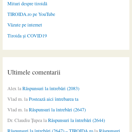
Mituri despre tiroidă
TIROIDA.ro pe YouTube
Văzute pe internet
Tiroida și COVID19
Ultimele comentarii
Alex
la
Răspunsuri la întrebări (2083)
Vlad m.
la
Postează aici întrebarea ta
Vlad m.
la
Răspunsuri la întrebări (2647)
Dr. Claudiu Ţupea
la
Răspunsuri la întrebări (2644)
Răspunsuri la întrebări (2647) – TIROIDA.ro
la
Răspunsuri