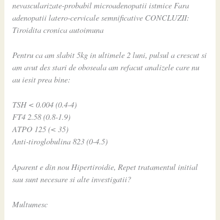
nevascularizate-probabil microadenopatii istmice Fara
adenopatii latero-cervicale semnificative CONCLUZII:
Tiroidita cronica autoimuna
Pentru ca am slabit 5kg in ultimele 2 luni, pulsul a crescut si
am avut des stari de oboseala am refacut analizele care nu
au iesit prea bine:
TSH < 0.004 (0.4-4)
FT4 2.58 (0.8-1.9)
ATPO 125 (< 35)
Anti-tiroglobulina 823 (0-4.5)
Aparent e din nou Hipertiroidie, Repet tratamentul initial
sau sunt necesare si alte investigatii?
Multumesc