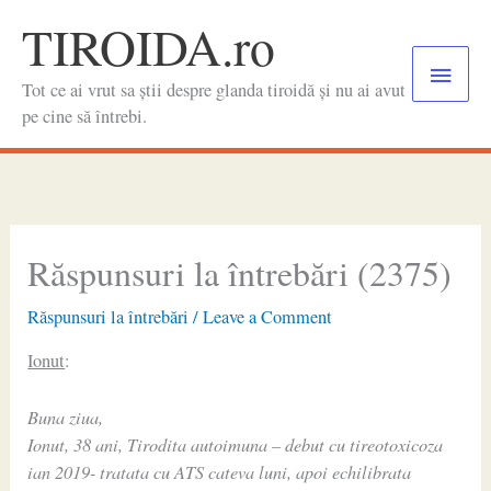
Skip
TIROIDA.ro
to
Main
content
Tot ce ai vrut sa știi despre glanda tiroidă și nu ai avut
Menu
pe cine să întrebi.
Răspunsuri la întrebări (2375)
Răspunsuri la întrebări
/
Leave a Comment
Ionut
:
Buna ziua,
Ionut, 38 ani, Tirodita autoimuna – debut cu tireotoxicoza
ian 2019- tratata cu ATS cateva luni, apoi echilibrata