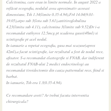
Calcitonina, care erau in limite normale. In august 2022 a
refăcut ecografia, nodulul avea aproximativ aceeasi
dimensiune, Tsh 1.34(limite 0.35-4.94),Ft4 14.04(9.01-
19.05),atpo sub 3(lota sub 5.61),antitiroglobulina
4.23(limita sub 4.11), calcitonina 3(limite sub 9.52)Dr i-a
recomandat euthyrox 12.5mcg pt scaderea gusei(48ml) si
scintigrafie pt acel nodul.
In ianuarie a repetat ecografia, gusa mai scazuse(aprox
42ml),a facut scintigrafie, iar rezultatul a fost de nodul rece,
afixator. S-a recomandat elastogrsfie si FNAB, dar indiferent
de rezultatul FNAB-ului 2 medici endocrinologi au
recomandat tiroidectomie din cauza patternului rece, fiind si
barbat.
In ianuarie, Tsh era 1.3(0.35-4.94).
Ce recomandare aveti? Ar trebui facuta interventia
chirurgicala?