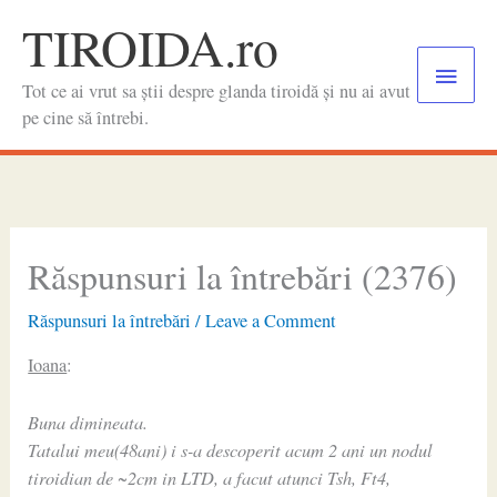
Skip
TIROIDA.ro
to
Main
content
Tot ce ai vrut sa știi despre glanda tiroidă și nu ai avut
Menu
pe cine să întrebi.
Răspunsuri la întrebări (2376)
Răspunsuri la întrebări
/
Leave a Comment
Ioana
:
Buna dimineata.
Tatalui meu(48ani) i s-a descoperit acum 2 ani un nodul
tiroidian de ~2cm in LTD, a facut atunci Tsh, Ft4,