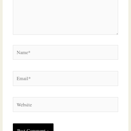
Name*
Email*
Website