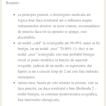
Raspuns:
ca principiu general, o investigatie medicala are
logica doar daca rezultatul are o influenta asupra
tratamentului ulterior; in acest context, recomandarea
de punctie daca tot la operatie se ajunge, este
discutabila;
un nodul „cald” la scintigrafie are 98-99% sanse sa fie
benign, iar un nodul „rece” 70-80% (!); deci si un
nodul „rece” scintigrafic este mai probabil benign;
riscul se poate modifica in functie de aspectul
ecografic, judecat de un medic cu experienta, dar
faptul ca nu a crescut timp de 2 ani este fara indoiala
incurajator;
opinia mea, bazata pe cele relatate in postare, este sa
faca punctia, iar daca rezultatul e bun (Bethesda 2 –
nodul benign), sa continue monitorizarea ecografica,
fara interventie chirugicala;