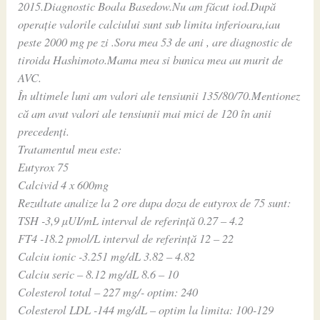
2015.Diagnostic Boala Basedow.Nu am făcut iod.După
operație valorile calciului sunt sub limita inferioara,iau
peste 2000 mg pe zi .Sora mea 53 de ani , are diagnostic de
tiroida Hashimoto.Mama mea si bunica mea au murit de
AVC.
În ultimele luni am valori ale tensiunii 135/80/70.Mentionez
că am avut valori ale tensiunii mai mici de 120 în anii
precedenți.
Tratamentul meu este:
Eutyrox 75
Calcivid 4 x 600mg
Rezultate analize la 2 ore dupa doza de eutyrox de 75 sunt:
TSH -3,9 µUI/mL interval de referință 0.27 – 4.2
FT4 -18.2 pmol/L interval de referință 12 – 22
Calciu ionic -3.251 mg/dL 3.82 – 4.82
Calciu seric – 8.12 mg/dL 8.6 – 10
Colesterol total – 227 mg/- optim: 240
Colesterol LDL -144 mg/dL – optim la limita: 100-129