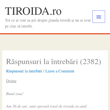
Skip
TIROIDA.ro
to
Main
content
Tot ce ai vrut sa știi despre glanda tiroidă și nu ai avut
Menu
pe cine să întrebi.
Răspunsuri la întrebări (2382)
Răspunsuri la întrebări
/
Leave a Comment
Doina
:
Bună ziua!
Am 56 de ani ,sunt operată total de tiroida in anul