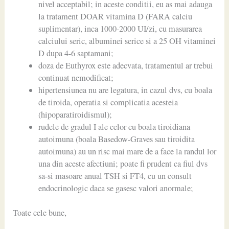
nivel acceptabil; in aceste conditii, eu as mai adauga
la tratament DOAR vitamina D (FARA calciu
suplimentar), inca 1000-2000 UI/zi, cu masurarea
calciului seric, albuminei serice si a 25 OH vitaminei
D dupa 4-6 saptamani;
doza de Euthyrox este adecvata, tratamentul ar trebui
continuat nemodificat;
hipertensiunea nu are legatura, in cazul dvs, cu boala
de tiroida, operatia si complicatia acesteia
(hipoparatiroidismul);
rudele de gradul I ale celor cu boala tiroidiana
autoimuna (boala Basedow-Graves sau tiroidita
autoimuna) au un risc mai mare de a face la randul lor
una din aceste afectiuni; poate fi prudent ca fiul dvs
sa-si masoare anual TSH si FT4, cu un consult
endocrinologic daca se gasesc valori anormale;
Toate cele bune,