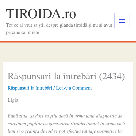
Skip
TIROIDA.ro
to
Main
content
Tot ce ai vrut sa știi despre glanda tiroidă și nu ai avut
Menu
pe cine să întrebi.
Răspunsuri la întrebări (2434)
Răspunsuri la întrebări
/
Leave a Comment
Ligia
:
Bună ziua ,as dori sa știu dacă în urma unui diagnostic de
carcinom papilar cu efectuarea tiroidectomiei in urma cu 5
luni si o ședință de iod se pot efectua tatuaje cosmetice la