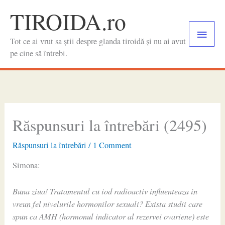
Skip
TIROIDA.ro
to
Main
content
Tot ce ai vrut sa știi despre glanda tiroidă și nu ai avut
Menu
pe cine să întrebi.
Răspunsuri la întrebări (2495)
Răspunsuri la întrebări
/
1 Comment
Simona
:
Buna ziua! Tratamentul cu iod radioactiv influenteaza in
vreun fel nivelurile hormonilor sexuali? Exista studii care
spun ca AMH (hormonul indicator al rezervei ovariene) este