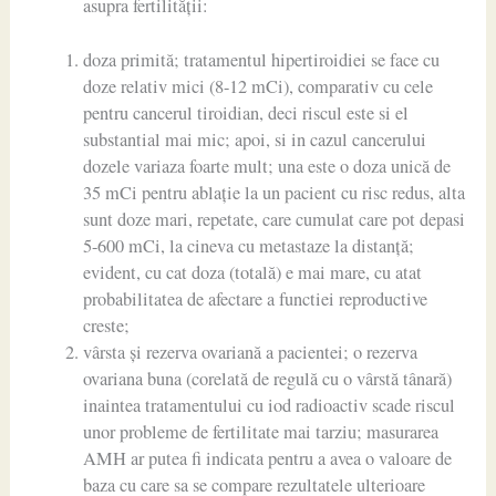
asupra fertilității:
doza primită; tratamentul hipertiroidiei se face cu
doze relativ mici (8-12 mCi), comparativ cu cele
pentru cancerul tiroidian, deci riscul este si el
substantial mai mic; apoi, si in cazul cancerului
dozele variaza foarte mult; una este o doza unică de
35 mCi pentru ablație la un pacient cu risc redus, alta
sunt doze mari, repetate, care cumulat care pot depasi
5-600 mCi, la cineva cu metastaze la distanță;
evident, cu cat doza (totală) e mai mare, cu atat
probabilitatea de afectare a functiei reproductive
creste;
vârsta și rezerva ovariană a pacientei; o rezerva
ovariana buna (corelată de regulă cu o vârstă tânară)
inaintea tratamentului cu iod radioactiv scade riscul
unor probleme de fertilitate mai tarziu; masurarea
AMH ar putea fi indicata pentru a avea o valoare de
baza cu care sa se compare rezultatele ulterioare