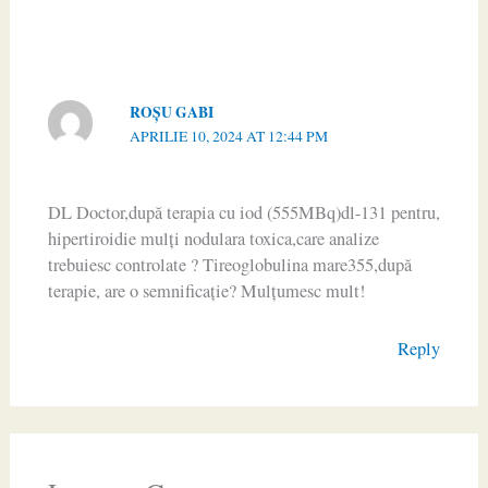
ROȘU GABI
APRILIE 10, 2024 AT 12:44 PM
DL Doctor,după terapia cu iod (555MBq)dl-131 pentru,
hipertiroidie mulți nodulara toxica,care analize
trebuiesc controlate ? Tireoglobulina mare355,după
terapie, are o semnificație? Mulțumesc mult!
Reply