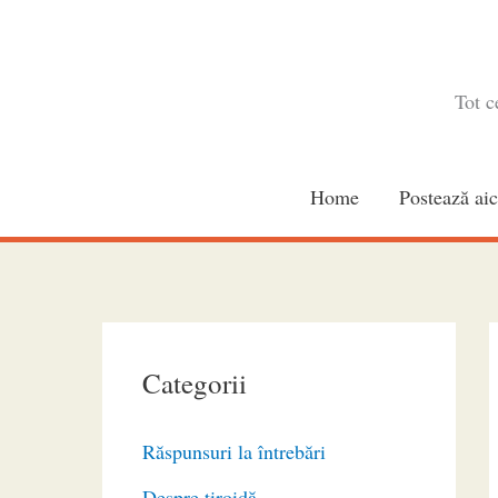
Skip
to
content
Tot c
Home
Postează aic
Categorii
Răspunsuri la întrebări
Despre tiroidă