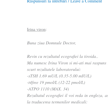
Răspunsuri la întrebări
/
Leave a Comment
Irina viron
:
Buna ziua Domnule Doctor,
Revin cu rezultatul ecografiei la tiroida..
Ma numesc Irina Viron si mi-ati mai raspuns l
scurt rezultatele laboratorului:
-sTSH 1.69 mU/L (0.35-5.00 mIU/L)
-t4free 19 pmol/L (12-22 pmol/L)
-ATPO 1110 (MAX. 34)
Rezultatul ecografiei il voi reda in engleza, 
la traducerea termenilor medicali: