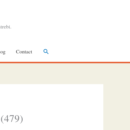
trebi.
Search
log
Contact
 (479)