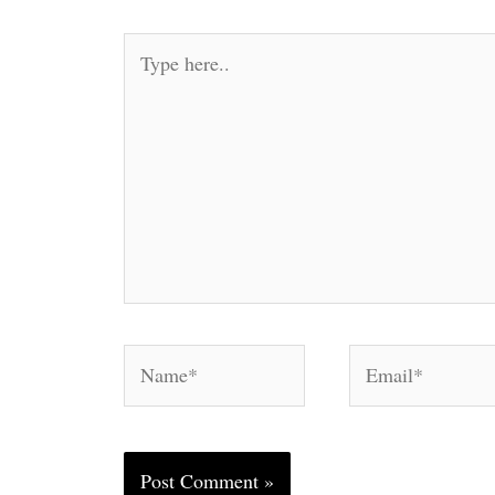
Type
here..
Name*
Email*