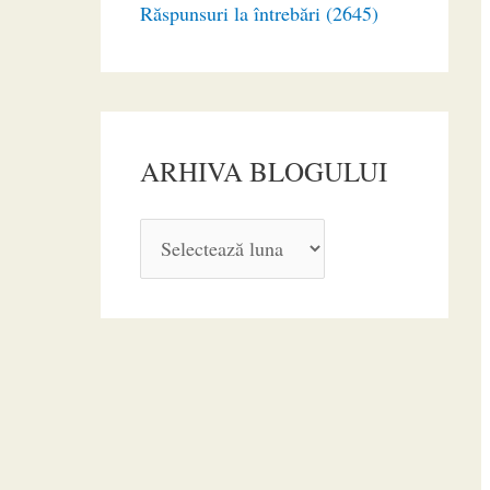
Răspunsuri la întrebări (2645)
ARHIVA BLOGULUI
A
R
H
I
V
A
B