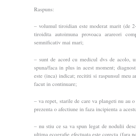
Raspuns:
– volumul tiroidian este moderat marit (de 2-
tiroidita autoimuna provoaca arareori com
semnificativ mai mari;
– sunt de acord cu medicul dvs de acolo, u
spuna/faca in plus in acest moment; diagnosti
este (inca) indicat; recititi si raspunsul meu 
facut in continuare;
– va repet, starile de care va plangeti nu au o
prezenta o afectiune in faza incipienta a acest
– nu stiu ce sa va spun legat de nodulii des
ultima ecografie efectuata este corecta (fara 