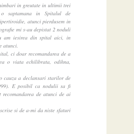
imbari in greutate in ultimii trei
 o saptamana in Spitalul de
pertiroidie, atunci pierdusem in
cografie mi s-au depistat 2 noduli
 am iesirea din spital aici, in
e atunci.
pital, ci doar recomandarea de a
a o viata echilibrata, odihna,
 o cauza a declansari starilor de
99). E posibil ca nodulii sa fi
t recomandarea de atunci de ai
crise si de a-mi da niste sfaturi