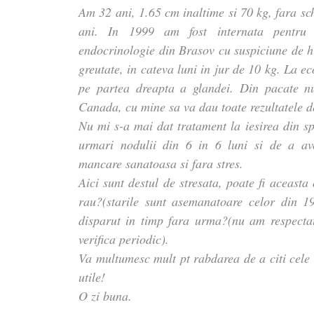
Am 32 ani, 1.65 cm inaltime si 70 kg, fara sch
ani. In 1999 am fost internata pentru
endocrinologie din Brasov cu suspiciune de hi
greutate, in cateva luni in jur de 10 kg. La e
pe partea dreapta a glandei. Din pacate nu
Canada, cu mine sa va dau toate rezultatele d
Nu mi s-a mai dat tratament la iesirea din s
urmari nodulii din 6 in 6 luni si de a ave
mancare sanatoasa si fara stres.
Aici sunt destul de stresata, poate fi aceasta
rau?(starile sunt asemanatoare celor din 19
disparut in timp fara urma?(nu am respecta
verifica periodic).
Va multumesc mult pt rabdarea de a citi cele s
utile!
O zi buna.