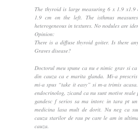
The thyroid is large measuring 6 x 1.9 x1.9 
1.9 cm on the left. The isthmus measure
heterogeneous in textures. No nodules are iden
Opinion:
There is a diffuse thyroid goiter. Is there an
Graves disease?
Doctorul meu spune ca nu e nimic grav si ca 
din cauza ca e marita glanda. Mi-a prescris 
mi-a spus “take it easy” si m-a trimis acasa.
endocrinolog, zicand ca nu sunt motive reale 
gandesc f serios sa ma intorc in tara pt un 
medicina lasa mult de dorit. Nu neg ca su
cauza starilor de rau pe care le am in ultima
cauza.