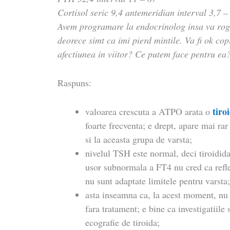
Cortisol seric 9,4 antemeridian interval 3,7 –
Avem programare la endocrinolog insa va rog 
deorece simt ca imi pierd mintile. Va fi ok co
afectiunea in viitor? Ce putem face pentru ea
Raspuns:
tiro
valoarea crescuta a ATPO arata o
foarte frecventa; e drept, apare mai rar
si la aceasta grupa de varsta;
nivelul TSH este normal, deci tiroidid
usor subnormala a FT4 nu cred ca reflec
nu sunt adaptate limitele pentru varsta
asta inseamna ca, la acest moment, nu
fara tratament; e bine ca investigatiile 
ecografie de tiroida;