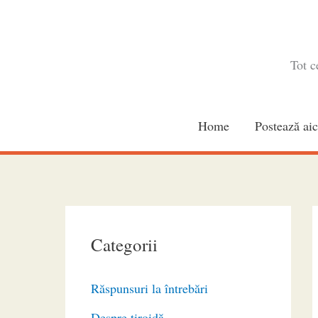
Skip
to
content
Tot c
Home
Postează aic
Categorii
Răspunsuri la întrebări
Despre tiroidă