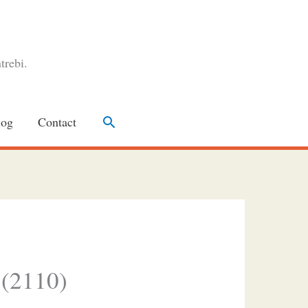
trebi.
Search
log
Contact
 (2110)