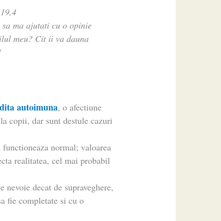
 19,4
sa ma ajutati cu o opinie
pilul meu? Cit ii va dauna
?
idita autoimuna
, o afectiune
 la copii, dar sunt destule cazuri
a functioneaza normal; valoarea
ta realitatea, cel mai probabil
;
 e nevoie decat de supraveghere,
sa fie completate si cu o