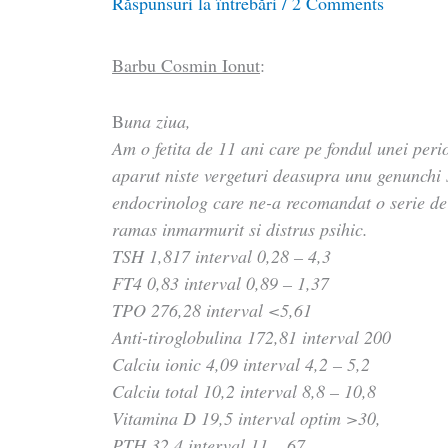
Răspunsuri la întrebări
/
2 Comments
Barbu Cosmin Ionut
:
B
una ziua,
Am o fetita de 11 ani care pe fondul unei peri
aparut niste vergeturi deasupra unu genunchi 
endocrinolog care ne-a recomandat o serie de 
ramas inmarmurit si distrus psihic.
TSH 1,817 interval 0,28 – 4,3
FT4 0,83 interval 0,89 – 1,37
TPO 276,28 interval <5,61
Anti-tiroglobulina 172,81 interval 200
Calciu ionic 4,09 interval 4,2 – 5,2
Calciu total 10,2 interval 8,8 – 10,8
Vitamina D 19,5 interval optim >30,
PTH 32,4 interval 11 – 67