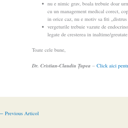
nu e nimic grav, boala trebuie doar urma
cu un management medical corect, copi
in orice caz, nu e motiv sa fiti „distrus
vergeturile trebuie vazute de endocrino
legate de cresterea in inaltime/greutate
Toate cele bune,
Dr. Cristian-Claudiu Ţupea
–
Click aici pent
←
Previous Articol