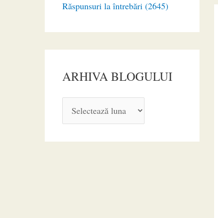
Răspunsuri la întrebări (2645)
ARHIVA BLOGULUI
A
R
H
I
V
A
B