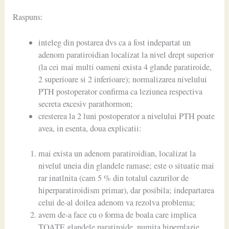
Raspuns:
inteleg din postarea dvs ca a fost indepartat un
adenom paratiroidian localizat la nivel drept superior
(la cei mai multi oameni exista 4 glande paratiroide,
2 superioare si 2 inferioare); normalizarea nivelului
PTH postoperator confirma ca leziunea respectiva
secreta excesiv parathormon;
cresterea la 2 luni postoperator a nivelului PTH poate
avea, in esenta, doua explicatii:
mai exista un adenom paratiroidian, localizat la
nivelul uneia din glandele ramase; este o situatie mai
rar inatlnita (cam 5 % din totalul cazurilor de
hiperparatiroidism primar), dar posibila; indepartarea
celui de-al doilea adenom va rezolva problema;
avem de-a face cu o forma de boala care implica
TOATE glandele paratiroide, numita hiperplazie