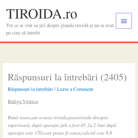
Skip
TIROIDA.ro
to
Main
content
Tot ce ai vrut sa știi despre glanda tiroidă și nu ai avut
Menu
pe cine să întrebi.
Răspunsuri la întrebări (2405)
Răspunsuri la întrebări
/
Leave a Comment
Buliga Viorica
:
Bună seara,am scoasa tiroida,paratiroida dreapta
superioară, după operație pth a fost 45 ,la 2 luni după
operație este 170,care poate fi cauza,calciul este 9,8