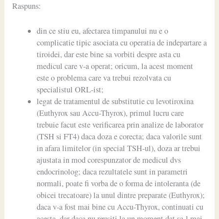
Raspuns:
din ce stiu eu, afectarea timpanului nu e o
complicatie tipic asociata cu operatia de indepartare a
tiroidei, dar este bine sa vorbiti despre asta cu
medicul care v-a operat; oricum, la acest moment
este o problema care va trebui rezolvata cu
specialistul ORL-ist;
legat de tratamentul de substitutie cu levotiroxina
(Euthyrox sau Accu-Thyrox), primul lucru care
trebuie facut este verificarea prin analize de laborator
(TSH si FT4) daca doza e corecta; daca valorile sunt
in afara limitelor (in special TSH-ul), doza ar trebui
ajustata in mod corespunzator de medicul dvs
endocrinolog; daca rezultatele sunt in parametri
normali, poate fi vorba de o forma de intoleranta (de
obicei trecatoare) la unul dintre preparate (Euthyrox);
daca v-a fost mai bine cu Accu-Thyrox, continuati cu
acesta, dar daca nu reusiti la un moment dat sa-l mai