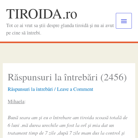
Skip
TIROIDA.ro
to
Main
content
Tot ce ai vrut sa știi despre glanda tiroidă și nu ai avut
Menu
pe cine să întrebi.
Răspunsuri la întrebări (2456)
Răspunsuri la întrebări
/
Leave a Comment
Mihaela
:
Bună seara am și eu o întrebare am tiroida scoasă totală de
6 luni .mă durea urechile am fost la orl și mia dat un
tratament timp de 7 zile ,după 7 zile mam dus la control și