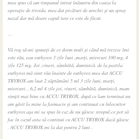
mea spus că am timpanul intrat înăuntru din cauza la
operație de tiroida. mea dat picături de urechii și un spray
nazal dar mă doare capul tare ce este de făcut.
…
Vă rog să-mi spuneți de ce dorm mult și când mă trezesc îmi
este rău, eau euthyrox 3 zile luni ,marți, miercuri 100 mg, 4
zile 125 mg. Joi ,vineri, sâmbătă, duminică. de la pastila
euthyrox mă simt rău înainte de euthyrox mea dat ACCU
TRYROX am luat 2 săptămâni 5 ml 3 zile luni, marți,
miercuri. , 6,2 ml 4 zile joi, vineri, sâmbătă, duminică. mam
simțit mai bine cu ACCU TRYROX. după ce lam terminat nu
am găsit la mine la farmacie și am continuat cu înlocuitor
euthyrox așa mi sa spus în caz de nu găsesc siropul.ce pot să
fac în cazul asta să continui cu ACCU TRYROX dacă găsesc
. ACCU TRYROX mi la dat pentru 2 luni .