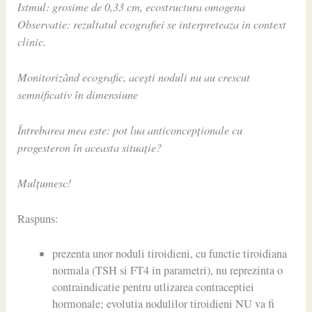
Istmul: grosime de 0,33 cm, ecostructura omogena
Observatie: rezultatul ecografiei se interpreteaza in context
clinic.
Monitorizând ecografic, acești noduli nu au crescut
semnificativ în dimensiune
Întrebarea mea este: pot lua anticoncepționale cu
progesteron în aceasta situație?
Mulțumesc!
Raspuns:
prezenta unor noduli tiroidieni, cu functie tiroidiana
normala (TSH si FT4 in parametri), nu reprezinta o
contraindicatie pentru utlizarea contraceptiei
hormonale; evolutia nodulilor tiroidieni NU va fi