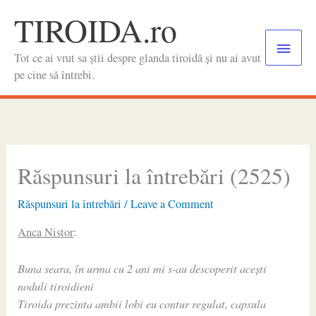
Skip
TIROIDA.ro
to
Main
content
Tot ce ai vrut sa știi despre glanda tiroidă și nu ai avut
Menu
pe cine să întrebi.
Răspunsuri la întrebări (2525)
Răspunsuri la întrebări
/
Leave a Comment
Anca Nistor
:
Buna seara, în urma cu 2 ani mi s-au descoperit acești
noduli tiroidieni
Tiroida prezinta ambii lobi eu contur regulat, capsula