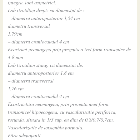
integra, lobi asimetrici.
Lob tiroidian drept: cu dimensini de :
– diametru anteroposterior 1,54 cm
diametru transversal
1,79cm
– diametru craniocaudal 4 cm
Ecostruct neomogena prin prezenta a trei form transonice de
4-8 mm
Lob tiroidian stang: cu dimensini de:
diametru anteroposterior 1,8 em
– diametru transversal
1,76 cm
– diametru craniocaudal 4 cm
Ecostructura neomogena, prin prezenta unei form
transonice/ hipoecogena, cu vascularizatie periferica,
rotunda, situata in 1/3 sup, eu dim de 0,8/0,7/0,7cm.
Vascularizatie de ansamblu normala.
Fãra adenopatii