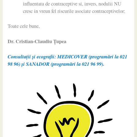
influentata de contraceptive si, invers, nodulii NU
cresc in vreun fel riscurile asociate contraceptivelor;
Toate cele bune,
Dr. Cristian-Claudiu Ţupea
Consultații și ecografii: MEDICOVER (programări la 021
98 96) și SANADOR (programări la 021 96 99).